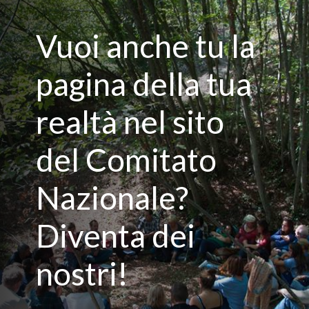
Vuoi anche tu la
pagina della tua
realtà nel sito
del Comitato
Nazionale?
Diventa dei
nostri!