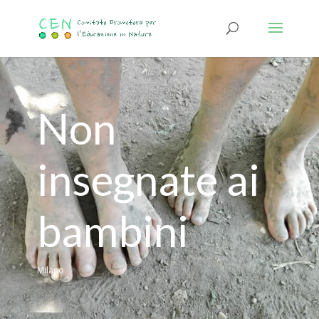
Non
insegnate ai
bambini
Milano