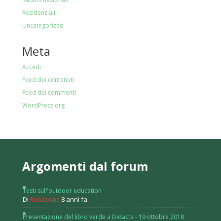
Residenziali
Uncategorized
Meta
Accedi
Feed dei contenuti
Feed dei commenti
WordPress.org
Argomenti dal forum
Testi sull'outdoor education
Di
8 anni fa
Redazione
Presentazione del libro verde a Didacta - 19 ottobre 2018