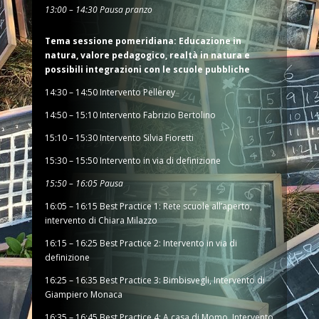
13:00 – 14:30 Pausa pranzo
Tema sessione pomeridiana: Educazione in
natura, valore pedagogico, realtà in natura e
possibili integrazioni con le scuole pubbliche
14:30 – 14:50 Intervento Pellerey
14:50 – 15:10 Intervento Fabrizio Bertolino
15:10 – 15:30 Intervento Silvia Fioretti
15:30 – 15:50 Intervento in via di definizione
15:50 – 16:05 Pausa
16:05 – 16:15 Best Practice 1: Rete scuole all’aperto,
intervento di Chiara Milazzo
16:15 – 16:25 Best Practice 2: Intervento in via di
definizione
16:25 – 16:35 Best Practice 3: Bimbisvegli, Intervento di
Giampiero Monaca
16:35 – 16:45 Best Practice 4: A casa di Momo, Intervento