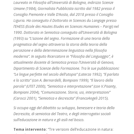
Laureato in Filosofia all’Università di Bologna, indirizzo Scienze
Umane (1984), Giornalista Pubblicista iscritto dal 1982 presso il
Consiglio Piemonte e Valle D’Aosta, dal 2018 presso il Consiglio
Liguria. Ha conseguito il Dottorato in Sciences du Langage presso
l’EHESS (Ecole des Hautes Etudes en Sciences Humaines – Parigi) nel
1990. Dottorato in Semiotica conseguito all’Università di Bologna
(1993) su “L’azione del segno. Formazione di una teoria della
pragmatica del segno attraverso la storia della teoria della
percezione e della determinazione linguistica nella filosofia
moderna”. In seguito Ricercatore in “Filosofia del Linguaggio”, è
attualmente docente di Semiotica presso l’Università di Genova,
Dipartimento di Scienze della Formazione. Tra le sue pubblicazioni:
“Le lingue perfette nel secolo dell’utopia” (Laterza 1992), “Il parlato
e lo scritto” (con A. Bernardelli, Bompiani 1999), “Il lavoro della
parola” (UTET 2000), “Semiotica e interpretazione” (con V.Pisanty,
Bompiani 2004), “Comunicazione. Storia, usi, interpretazioni”
(Carocci 2001), “Semiotica e decrescita” (FrancoAngeli 2015).
Si occupa oggi del dibattito su sviluppo, benessere e teoria della
Decrescita, di semiotica del Teatro, e degli interrogativi sociali
sull’educazione in natura e gli asili nel bosco.
Tema intervento:
“Tre versioni dell’educazione in natura: