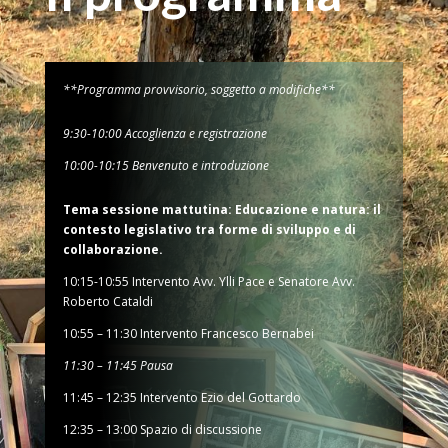
**Programma provvisorio, soggetto a modifiche**
9:30-10:00 Accoglienza e registrazione
10:00-10:15 Benvenuto e introduzione
Tema sessione mattutina: Educazione e natura: il
contesto legislativo tra forme di sviluppo e di
collaborazione.
10:15-10:55 Intervento Avv. Ylli Pace e Senatore Avv.
Roberto Cataldi
10:55 – 11:30 Intervento Francesco Bernabei
11:30 – 11:45 Pausa
11:45 – 12:35 Intervento Ezio del Gottardo
12:35 – 13:00 Spazio di discussione